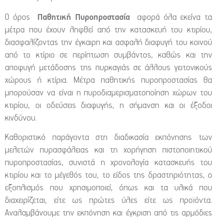
Παθητική Πυροπροστασία
Ο όρος
αφορά όλα εκείνα τα
μέτρα που έχουν ληφθεί από την κατασκευή του κτιρίου,
διασφαλίζοντας την έγκαιρη και ασφαλή διαφυγή του κοινού
από το κτίριο σε περίπτωση συμβάντος, καθώς και την
αποφυγή μετάδοσης της πυρκαγιάς σε άλλους γειτονικούς
χώρους ή κτίρια. Μέτρα παθητικής πυροπροστασίας θα
μπορούσαν να είναι η πυροδιαμερισματοποίηση χώρων του
κτιρίου, οι οδεύσεις διαφυγής, η σήμανση και οι έξοδοι
κινδύνου.
Καθοριστικό παράγοντα στη διαδικασία εκπόνησης των
μελετών πυρασφάλειας και τη χορήγηση πιστοποιητικού
πυροπροστασίας, συνιστά η χρονολογία κατασκευής του
κτιρίου και το μέγεθός του, το είδος της δραστηριότητας, ο
εξοπλισμός που χρησιμοποιεί, όπως και τα υλικά που
διαχειρίζεται, είτε ως πρώτες ύλες είτε ως προϊόντα.
Αναλαμβάνουμε την εκπόνηση και έγκριση από τις αρμόδιες